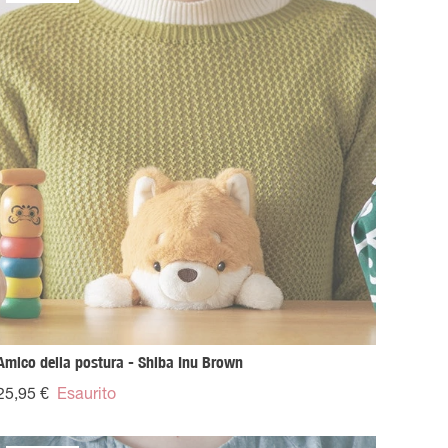
Amico della postura - Shiba Inu Brown
25,95 €
Esaurito