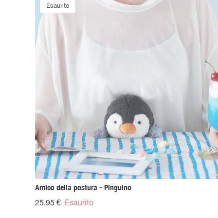
Esaurito
Esaurito
Amico della postura - Pinguino
25,95 €
Esaurito