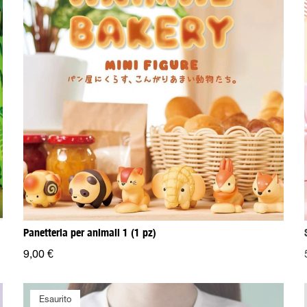
Panetteria per animali 1 (1 pz)
9,00 €
Esaurito
Esaurito