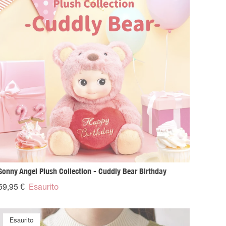
Sonny Angel Plush Collection - Cuddly Bear Birthday
59,95 €
Esaurito
Esaurito
Esaurito