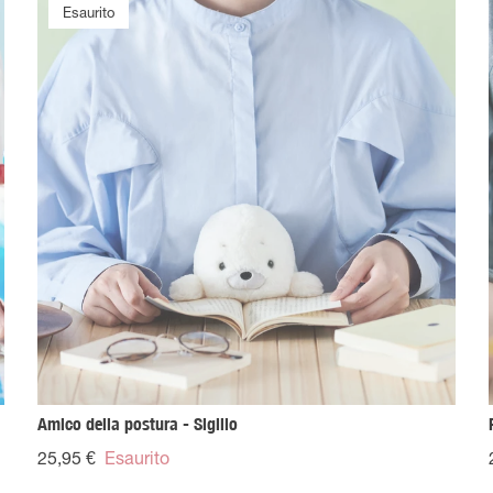
Esaurito
Esaurito
Amico della postura - Sigillo
25,95 €
Esaurito