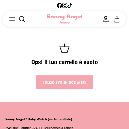
Passa ai contenuti
Facebook
Instagram
TikTok
Account
Carrell
Ops! Il tuo carrello è vuoto
Inizio i miei acquisti
Sonny Angel / Baby Watch (sede centrale)
📍41 rue Gaultier 92400 Courbevoie (Francia)