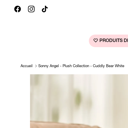
Aller au contenu
Facebook
Instagram
TikTok
PRODUITS D
Accueil
Sonny Angel - Plush Collection - Cuddly Bear White