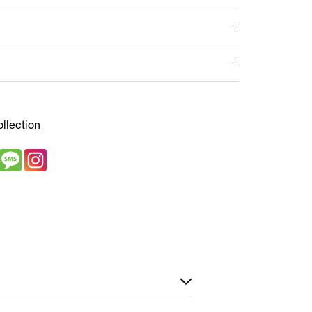
ollection
Snapchat
Message