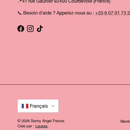
📍41 rue Gaultier 92400 Courbevoie (France)
📞 Besoin d'aide ? Appelez-nous au :
+33 6 07 01 73 
Facebook
Instagram
TikTok
Langue
Français
© 2026
Sonny Angel France
.
Menti
Créé par :
Louxes
.