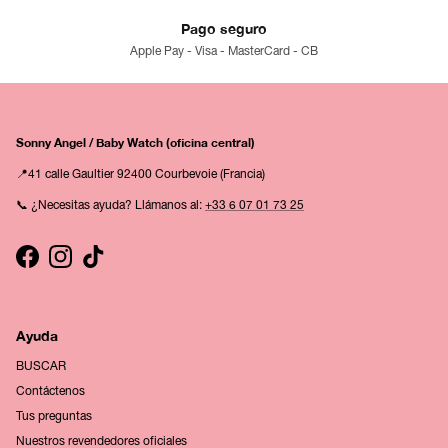
Pago seguro
Apple Pay - Visa - MasterCard - CB
Sonny Angel / Baby Watch (oficina central)
📍41 calle Gaultier 92400 Courbevoie (Francia)
📞 ¿Necesitas ayuda? Llámanos al:
+33 6 07 01 73 25
Facebook
Instagram
TikTok
Ayuda
BUSCAR
Contáctenos
Tus preguntas
Nuestros revendedores oficiales