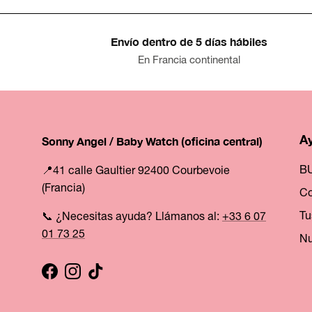
Envío dentro de 5 días hábiles
En Francia continental
A
Sonny Angel / Baby Watch (oficina central)
B
📍41 calle Gaultier 92400 Courbevoie
(Francia)
Co
Tu
📞 ¿Necesitas ayuda? Llámanos al:
+33 6 07
01 73 25
Nu
Facebook
Instagram
TikTok