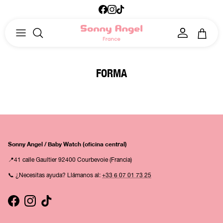
Ir al contenido
Facebook
Instagram
TikTok
Cuenta
Carrito
FORMA
Sonny Angel / Baby Watch (oficina central)
📍41 calle Gaultier 92400 Courbevoie (Francia)
📞 ¿Necesitas ayuda? Llámanos al:
+33 6 07 01 73 25
Facebook
Instagram
TikTok